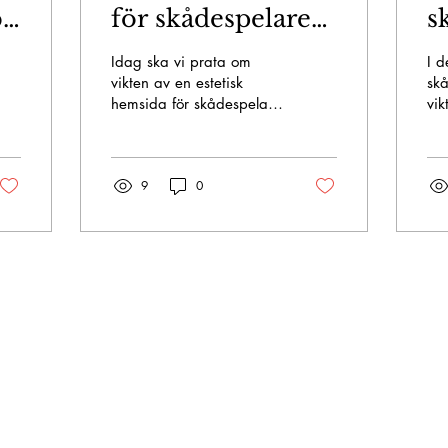
b
för skådespelare
s
Annika Jansson
A
Idag ska vi prata om
I d
med enkel
p
vikten av en estetisk
skå
hemsida för skådespelare
vik
kontaktmöjlighet
k
och hur den kan fungera
mar
som ett effektivt verktyg
ett
för att presentera...
pro
9
0
sk