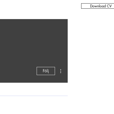
Download CV
Fler åtgärder
Följ