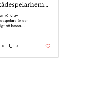
kådespelarhemsida:
nnika Jansson
en värld av
ortfolio och
despelare är det
tigt att kunna
ontaktuppgifter
knadsföra sig själv på
 effektivt sätt. En
fessionell
0
0
ådespelarhemsida...