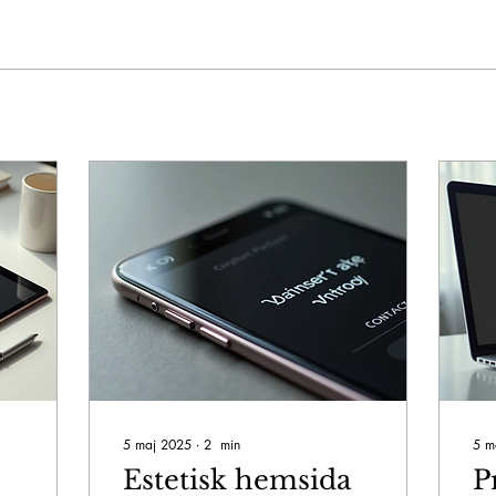
5 maj 2025
∙
2
min
5 m
Estetisk hemsida
P