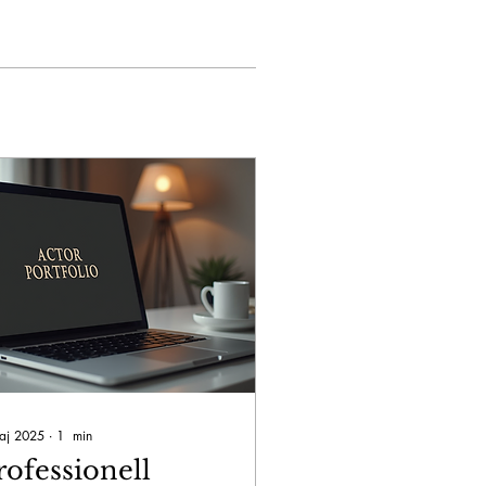
aj 2025
∙
1
min
rofessionell