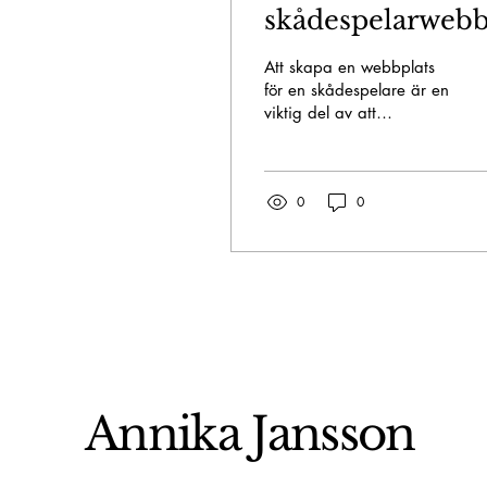
skådespelarweb
för Annika
Att skapa en webbplats
Jansson med
för en skådespelare är en
viktig del av att
showreel och
marknadsföra sig själv
galleri
och sina talanger online.
För Annika Jansson,...
0
0
Annika Jansson